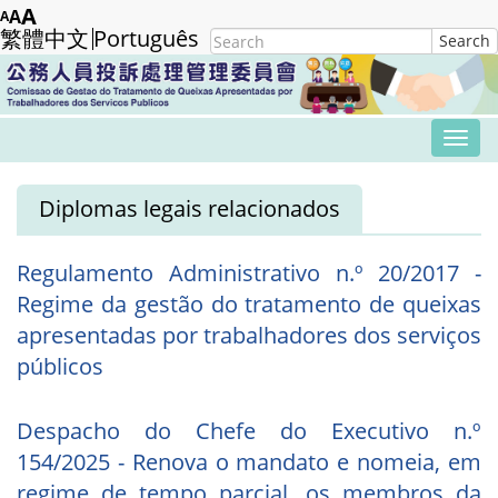
Skip
A
A
A
繁體中文
Português
Search
Search
to
form
Submit
main
content
Tog
navi
Diplomas legais relacionados
Regulamento Administrativo n.º 20/2017 -
Regime da gestão do tratamento de queixas
apresentadas por trabalhadores dos serviços
públicos
Despacho do Chefe do Executivo n.º
154/2025 - Renova o mandato e nomeia, em
regime de tempo parcial, os membros da