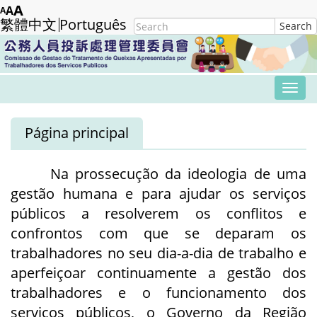
Skip
A
A
A
繁體中文
Português
Search
Search
to
form
Submit
main
content
Tog
navi
Página principal
Na prossecução da ideologia de uma
gestão humana e para ajudar os serviços
públicos a resolverem os conflitos e
confrontos com que se deparam os
trabalhadores no seu dia-a-dia de trabalho e
aperfeiçoar continuamente a gestão dos
trabalhadores e o funcionamento dos
serviços públicos, o Governo da Região