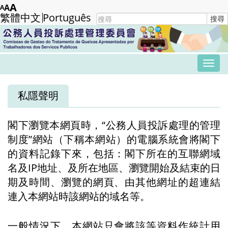
Skip
A
A
A
繁體中文
Português
Search
搜尋
to
form
Submit
main
content
Tog
navi
私隱聲明
閣下瀏覽本網頁時，“公務人員投訴處理的管理
制度”網站（下稱本網站）的電腦系統會將閣下
的資料記錄下來，包括：閣下所在的互聯網域
名及IP地址、及所在地區、瀏覽開始及結束的日
期及時間、瀏覽的網頁、由其他網址的超連結
連入本網站時該網站的域名等。
一般情況下，本網站只會將該等資料作統計用